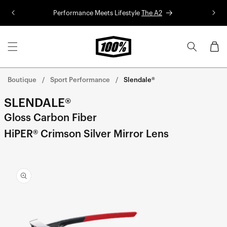
Aller au
Performance Meets Lifestyle
The A2
Co
contenu
Panier
Boutique
Sport Performance
Slendale®
SLENDALE®
Gloss Carbon Fiber
HiPER® Crimson Silver Mirror Lens
Aller
directement
aux
informations
sur le
produit