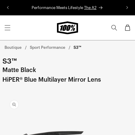
Aller au
Performance Meets Lifestyle
The A2
Co
contenu
Panier
Boutique
Sport Performance
S3™
S3™
Matte Black
HiPER® Blue Multilayer Mirror Lens
Aller
directement
aux
informations
sur le
produit