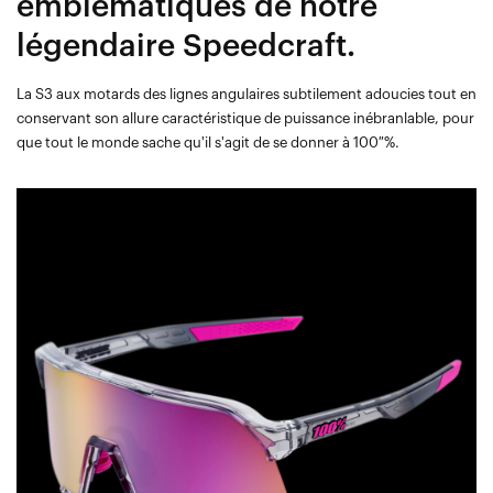
emblématiques de notre
légendaire Speedcraft.
La S3 aux motards des lignes angulaires subtilement adoucies tout en
conservant son allure caractéristique de puissance inébranlable, pour
que tout le monde sache qu'il s'agit de se donner à 100 %.