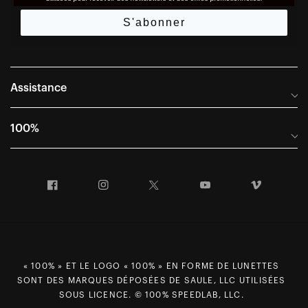
S'abonner
Assistance
Foire aux questions
100%
Manuels et guides des tailles
Distributeurs internationaux
Portail Retours et Garantie
Facebook
Instagram
Twitter
YouTube
Vimeo
Informations sur l'entreprise
Conditions générales de vente
Dernier appel avant le départ – Ski
Déclaration de conformité
Demandes relatives à la protection des données dans le cadre
du RGPD
« 100% » ET LE LOGO « 100% » EN FORME DE LUNETTES
SONT DES MARQUES DÉPOSÉES DE SAULE, LLC UTILISÉES
Droit de rétractation
SOUS LICENCE. © 100% SPEEDLAB, LLC.