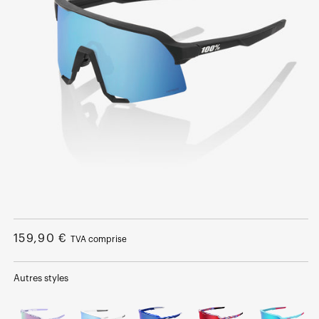
Ouvrir
le
média
Prix
159,90 €
TVA comprise
1
dans
normal
une
fenêtre
Autres styles
modale