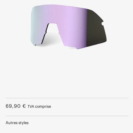
Ouvrir
le
média
Prix
69,90 €
TVA comprise
1
dans
normal
une
fenêtre
Autres styles
modale