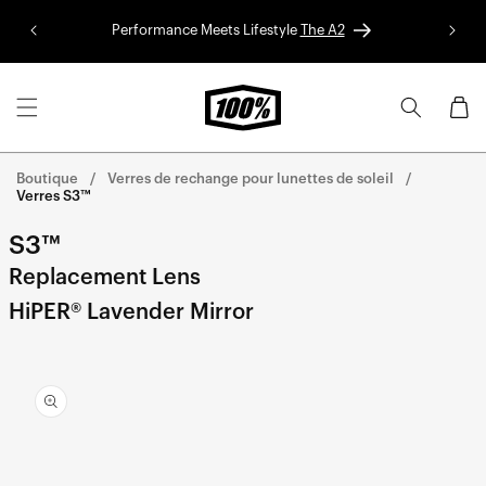
Aller au
Performance Meets Lifestyle
The A2
Colle
contenu
Panier
Boutique
Verres de rechange pour lunettes de soleil
Verres S3™
S3™
Replacement Lens
HiPER® Lavender Mirror
Aller
directement
aux
informations
sur le
produit