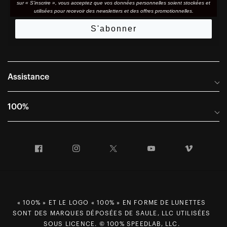
sur « S'inscrire », vous acceptez que vos données personnelles soient stockées et
utilisées pour recevoir des newsletters et des offres promotionnelles.
S'abonner
Assistance
Foire aux questions
100%
Manuels et guides des tailles
Distributeurs internationaux
Portail Retours et Garantie
Facebook
Instagram
Twitter
YouTube
Vimeo
Informations sur l'entreprise
Conditions générales de vente
Dernier appel avant le départ – Ski
Déclaration de conformité
Demandes relatives à la protection des données dans le cadre
« 100% » ET LE LOGO « 100% » EN FORME DE LUNETTES
du RGPD
SONT DES MARQUES DÉPOSÉES DE SAULE, LLC UTILISÉES
Droit de rétractation
SOUS LICENCE. © 100% SPEEDLAB, LLC.