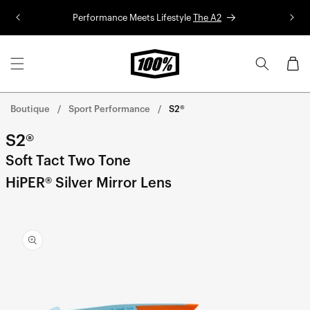
Aller au
Performance Meets Lifestyle
The A2
Co
contenu
Panier
Boutique
Sport Performance
S2®
S2®
Soft Tact Two Tone
HiPER® Silver Mirror Lens
Aller
directement
aux
informations
sur le
produit