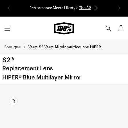
Aller au
Performance Meets Lifestyle
The A2
Colle
contenu
Panier
Boutique
Verre S2 Verre Miroir multicouche HiPER
S2®
Replacement Lens
HiPER® Blue Multilayer Mirror
Aller
directement
aux
informations
sur le
produit