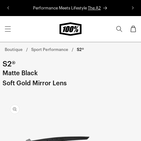
Aller au
Performance Meets Lifestyle
The A2
Co
contenu
Panier
Boutique
Sport Performance
S2®
S2®
Matte Black
Soft Gold Mirror Lens
Aller
directement
aux
informations
sur le
produit