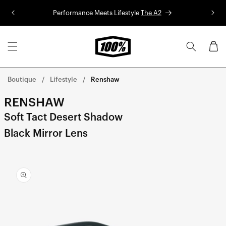
Aller au
Performance Meets Lifestyle
The A2
Co
contenu
Panier
Boutique
Lifestyle
Renshaw
RENSHAW
Soft Tact Desert Shadow
Black Mirror Lens
Aller
directement
aux
informations
sur le
produit