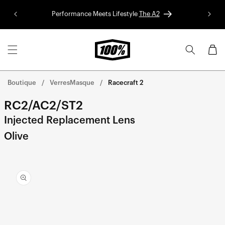
Aller au
Performance Meets Lifestyle
The A2
Colle
contenu
Panier
Boutique
VerresMasque
Racecraft 2
RC2/AC2/ST2
Injected Replacement Lens
Olive
Aller
directement
aux
informations
sur le
produit