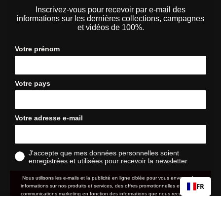
Inscrivez-vous pour recevoir par e-mail des
informations sur les dernières collections, campagnes
et vidéos de 100%.
Votre prénom
Votre pays
Votre adresse e-mail
J'accepte que mes données personnelles soient
enregistrées et utilisées pour recevoir la newsletter
Nous utilisons les e-mails et la publicité en ligne ciblée pour vous envoyer des
FR
informations sur nos produits et services, des offres promotionnelles et d'autres
communications marketing en fonction des informations que nous recueillons à
votre sujet, telles que votre adresse e-mail, votre localisation approximative ainsi
STRATA
Prix
Prix
7,20 €
12,00 €
que votre historique d'achat et de navigation sur le site web.
normal
soldé