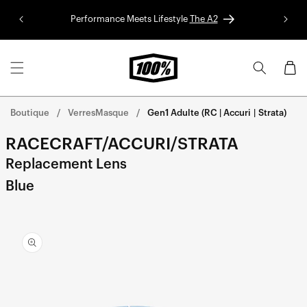
Aller au
Performance Meets Lifestyle
The A2
Colle
contenu
Panier
Boutique
VerresMasque
Gen1 Adulte (RC | Accuri
|
Strata)
RACECRAFT/ACCURI/STRATA
Replacement Lens
Blue
Aller
directement
aux
informations
sur le
produit