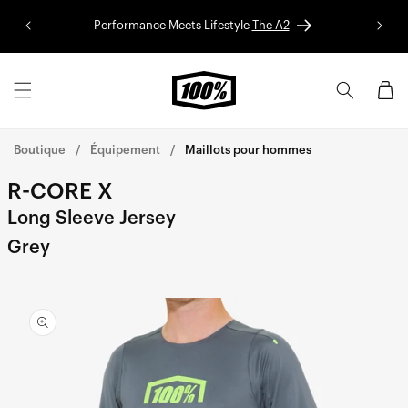
Aller au
Performance Meets Lifestyle
The A2
Colle
contenu
Panier
Boutique
Équipement
Maillots pour hommes
R-CORE X
Long Sleeve Jersey
Grey
Aller
directement
aux
informations
sur le
produit