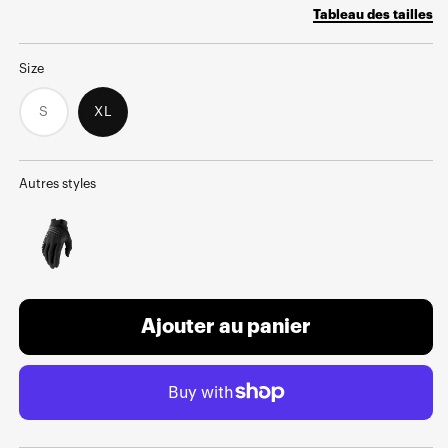
price
price
Tableau des tailles
Size
S
XL
Variant
sold
out
or
unavailable
Autres styles
Ajouter au panier