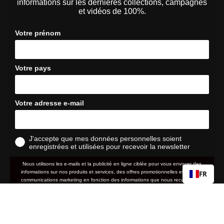
informations sur les dernières collections, campagnes
et vidéos de 100%.
Votre prénom
Votre pays
Votre adresse e-mail
J'accepte que mes données personnelles soient
enregistrées et utilisées pour recevoir la newsletter
Nous utilisons les e-mails et la publicité en ligne ciblée pour vous envoyer des
informations sur nos produits et services, des offres promotionnelles et d'autres
FR
communications marketing en fonction des informations que nous recueillons à
votre sujet, telles que votre adresse e-mail, votre localisation approximative ainsi
R-CORE
Regular
Sale
que votre historique d'achat et de navigation sur le site web.
€19,60
€49,00
price
price
S
politique de
Nous traitons vos données personnelles conformément à notre