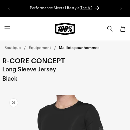
Aller au
Performance Meets Lifestyle
The A2
Colle
contenu
Panier
Boutique
Équipement
Maillots pour hommes
R-CORE CONCEPT
Long Sleeve Jersey
Black
Aller
directement
aux
informations
sur le
produit