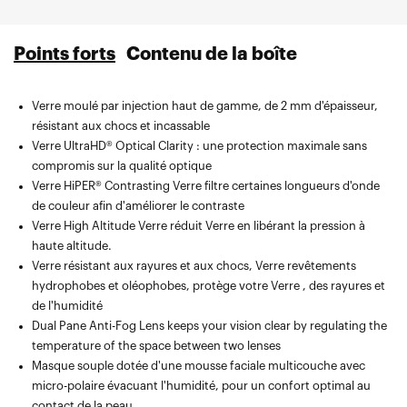
Points forts
Contenu de la boîte
Verre moulé par injection haut de gamme, de 2 mm d'épaisseur,
Masque microfibre avec poche compartimentée pour Verre , Verre
résistant aux chocs et incassable
et la protection Verre
Verre UltraHD® Optical Clarity : une protection maximale sans
compromis sur la qualité optique
Verre HiPER® Contrasting Verre filtre certaines longueurs d'onde
de couleur afin d'améliorer le contraste
Verre High Altitude Verre réduit Verre en libérant la pression à
haute altitude.
Verre résistant aux rayures et aux chocs, Verre revêtements
hydrophobes et oléophobes, protège votre Verre , des rayures et
de l'humidité
Dual Pane Anti-Fog Lens keeps your vision clear by regulating the
temperature of the space between two lenses
Masque souple dotée d'une mousse faciale multicouche avec
micro-polaire évacuant l'humidité, pour un confort optimal au
contact de la peau.