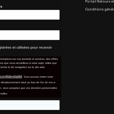
Portail Retours e
ys
Conditions génér
trées et utilisées pour recevoir
formations sur nos produits et services, des offres
s que nous recueillons à votre sujet, telles que
'achat et de navigation sur le site web.
confidentialité
. Vous pouvez retirer votre
e désabonnement situé au bas de l'un de nos e-
e », vous acceptez que vos données personnelles
nelles.