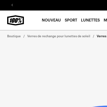
Aller au
contenu
NOUVEAU
SPORT
LUNETTES
M
Boutique
Verres de rechange pour lunettes de soleil
Verres
Aller
directement
aux
informations
sur le
produit