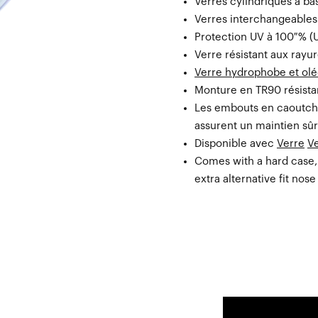
Verres cylindriques à ba
Verres interchangeables
Protection UV à 100 % 
Verre résistant aux rayur
Verre hydrophobe et ol
Monture en TR90 résistan
Les embouts en caoutcho
assurent un maintien sûr
Disponible avec
Verre
V
Comes with a hard case,
extra alternative fit nos