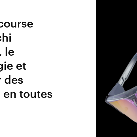
course
chi
 le
ie et
r des
 en toutes