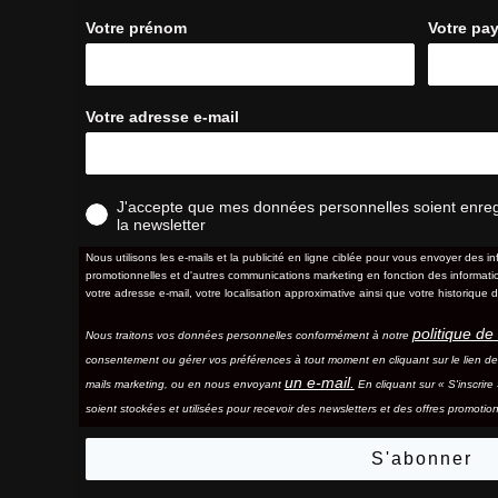
Votre prénom
Votre pa
Votre adresse e-mail
J'accepte que mes données personnelles soient enregis
la newsletter
Nous utilisons les e-mails et la publicité en ligne ciblée pour vous envoyer des in
promotionnelles et d'autres communications marketing en fonction des information
votre adresse e-mail, votre localisation approximative ainsi que votre historique d
politique de 
Nous traitons vos données personnelles conformément à notre
consentement ou gérer vos préférences à tout moment en cliquant sur le lien d
un e-mail.
mails marketing, ou en nous envoyant
En cliquant sur « S'inscrir
soient stockées et utilisées pour recevoir des newsletters et des offres promotion
S'abonner