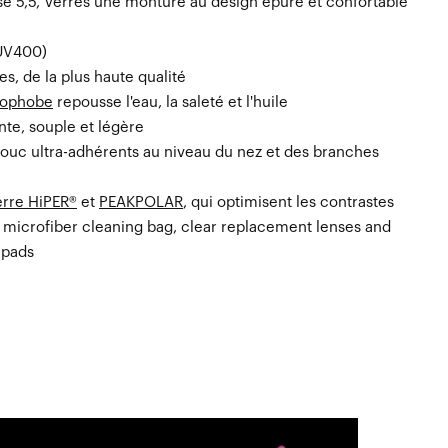
se 5,5, Verres une monture au design épuré et confortable
(UV400)
es, de la plus haute qualité
éophobe
repousse l'eau, la saleté et l'huile
te, souple et légère
uc ultra-adhérents au niveau du nez et des branches
erre HiPER®
et
PEAKPOLAR
, qui optimisent les contrastes
 microfiber cleaning bag, clear replacement lenses and
e pads