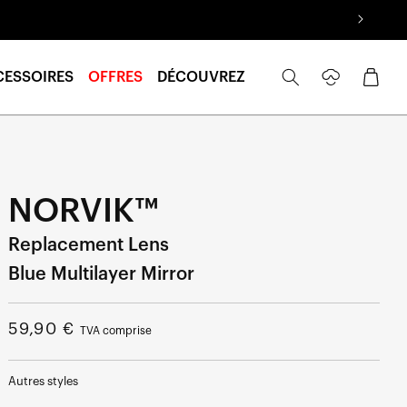
Se
Panier
CESSOIRES
OFFRES
DÉCOUVREZ
connecter
NORVIK™
Replacement Lens
Blue Multilayer Mirror
Prix
59,90 €
TVA comprise
normal
Autres styles