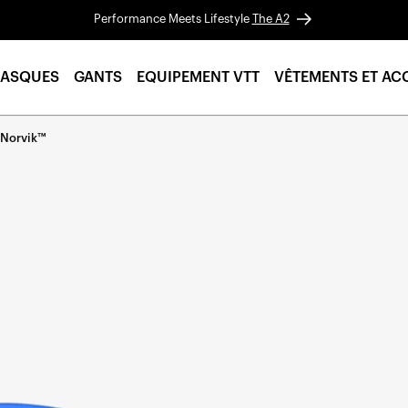
Performance Meets Lifestyle
The A2
ASQUES
GANTS
EQUIPEMENT VTT
VÊTEMENTS ET AC
 Norvik™