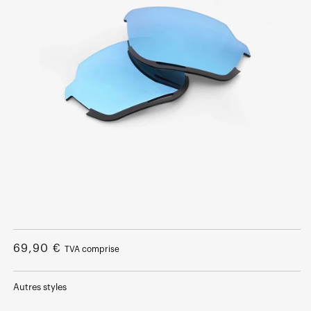
Ouvrir
le
média
Prix
69,90 €
TVA comprise
1
dans
normal
une
fenêtre
Autres styles
modale