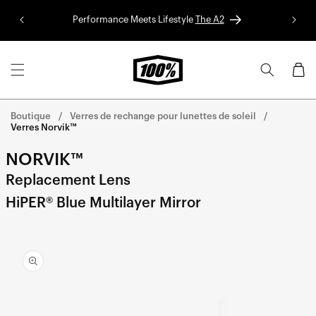
Aller au
Performance Meets Lifestyle
The A2
Colle
contenu
Panier
Boutique
Verres de rechange pour lunettes de soleil
Verres Norvik™
NORVIK™
Replacement Lens
HiPER® Blue Multilayer Mirror
Aller
directement
aux
informations
sur le
produit