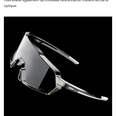
mais établit également de nouvelles références en matière de clarté
optique.