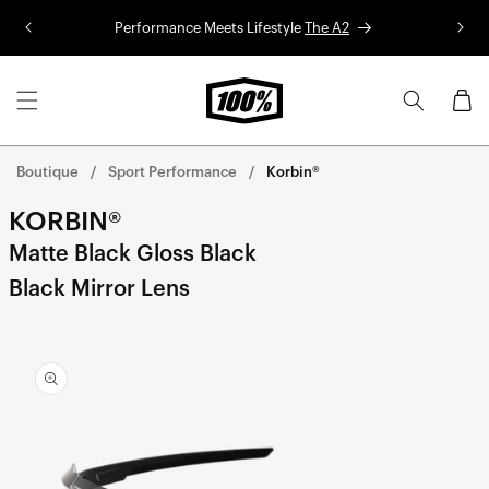
Aller au
Performance Meets Lifestyle
The A2
Co
contenu
Panier
Boutique
Sport Performance
Korbin®
KORBIN®
Matte Black Gloss Black
Black Mirror Lens
Aller
directement
aux
informations
sur le
produit