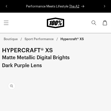
Aller au
Performance Meets Lifestyle
The A2
Co
contenu
Panier
Boutique
Sport Performance
Hypercraft® XS
HYPERCRAFT® XS
Matte Metallic Digital Brights
Dark Purple Lens
Aller
directement
aux
informations
sur le
produit