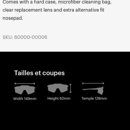
Comes with a hard case, microfiber cleaning bag,
clear replacement lens and extra alternative fit
nosepad.
SKU: 60000-00006
Tailles et coupes