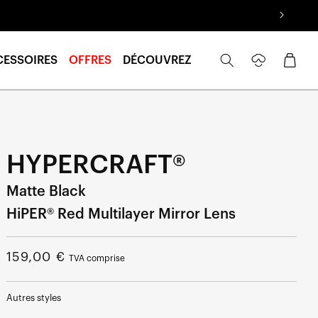
Se
Panier
CESSOIRES
OFFRES
DÉCOUVREZ
connecter
HYPERCRAFT®
Matte Black
HiPER® Red Multilayer Mirror Lens
Prix
159,00 €
TVA comprise
normal
Autres styles