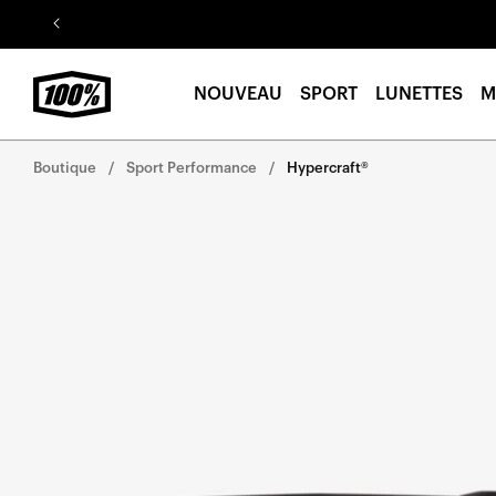
Aller au
contenu
NOUVEAU
SPORT
LUNETTES
M
Boutique
Sport Performance
Hypercraft®
Aller
directement
aux
informations
sur le
produit