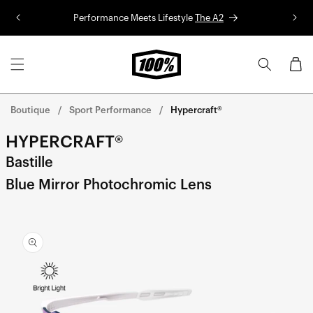
Aller au
Performance Meets Lifestyle
The A2
Co
contenu
Panier
Boutique
Sport Performance
Hypercraft®
HYPERCRAFT®
Bastille
Blue Mirror Photochromic Lens
Aller
directement
aux
informations
sur le
produit