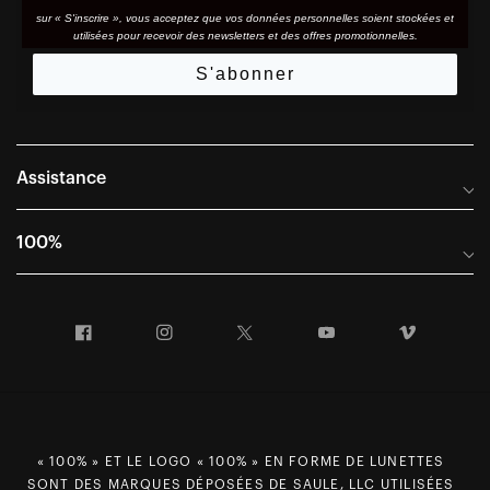
sur « S'inscrire », vous acceptez que vos données personnelles soient stockées et
utilisées pour recevoir des newsletters et des offres promotionnelles.
S'abonner
Assistance
Foire aux questions
100%
Manuels et guides des tailles
Distributeurs internationaux
Portail Retours et Garantie
Facebook
Instagram
Twitter
YouTube
Vimeo
Informations sur l'entreprise
Conditions générales de vente
Dernier appel avant le départ – Ski
Déclaration de conformité
Demandes relatives à la protection des données dans le cadre
du RGPD
« 100% » ET LE LOGO « 100% » EN FORME DE LUNETTES
SONT DES MARQUES DÉPOSÉES DE SAULE, LLC UTILISÉES