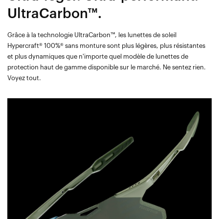
UltraCarbon™.
Grâce à la technologie UltraCarbon™, les lunettes de soleil
Hypercraft® 100%® sans monture sont plus légères, plus résistantes
et plus dynamiques que n'importe quel modèle de lunettes de
protection haut de gamme disponible sur le marché. Ne sentez rien.
Voyez tout.