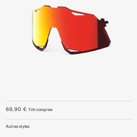
Ouvrir
le
média
Prix
69,90 €
TVA comprise
1
dans
normal
une
fenêtre
Autres styles
modale