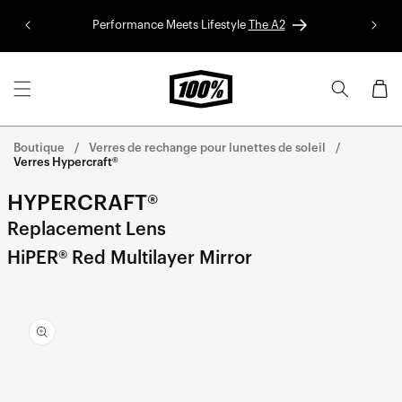
Aller au
Performance Meets Lifestyle
The A2
Colle
contenu
Panier
Boutique
Verres de rechange pour lunettes de soleil
Verres Hypercraft®
HYPERCRAFT®
Replacement Lens
HiPER® Red Multilayer Mirror
Aller
directement
aux
informations
sur le
produit