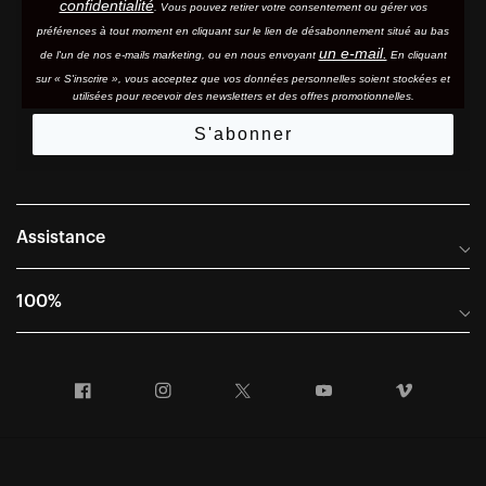
confidentialité
. Vous pouvez retirer votre consentement ou gérer vos
préférences à tout moment en cliquant sur le lien de désabonnement situé au bas
un e-mail.
de l'un de nos e-mails marketing, ou en nous envoyant
En cliquant
sur « S'inscrire », vous acceptez que vos données personnelles soient stockées et
utilisées pour recevoir des newsletters et des offres promotionnelles.
S'abonner
Assistance
Foire aux questions
100%
Manuels et guides des tailles
Distributeurs internationaux
Portail Retours et Garantie
Facebook
Instagram
Twitter
YouTube
Vimeo
Informations sur l'entreprise
Conditions générales de vente
Dernier appel avant le départ – Ski
Déclaration de conformité