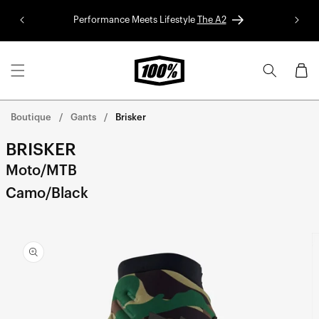
Aller au
Performance Meets Lifestyle
The A2
Colle
contenu
Panier
Boutique
Gants
Brisker
BRISKER
Moto/MTB
Camo/Black
Aller
directement
aux
informations
sur le
produit