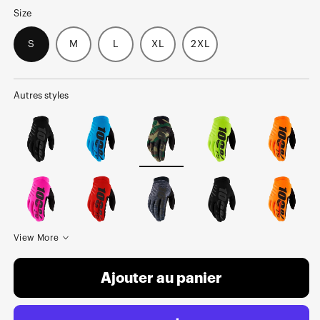
Size
S
M
L
XL
2XL
Autres styles
View More
Ajouter au panier