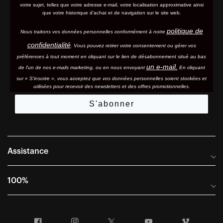
votre sujet, telles que votre adresse e-mail, votre localisation approximative ainsi
que votre historique d'achat et de navigation sur le site web.
politique de
Nous traitons vos données personnelles conformément à notre
confidentialité
. Vous pouvez retirer votre consentement ou gérer vos
préférences à tout moment en cliquant sur le lien de désabonnement situé au bas
un e-mail.
de l'un de nos e-mails marketing, ou en nous envoyant
En cliquant
sur « S'inscrire », vous acceptez que vos données personnelles soient stockées et
utilisées pour recevoir des newsletters et des offres promotionnelles.
S'abonner
Assistance
Foire aux questions
100%
Manuels et guides des tailles
Distributeurs internationaux
Portail Retours et Garantie
Facebook
Instagram
Twitter
YouTube
Vimeo
Informations sur l'entreprise
Conditions générales de vente