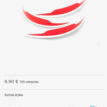
Ouvrir
le
média
Prix
9,90 €
TVA comprise
1
dans
normal
une
fenêtre
Autres styles
modale