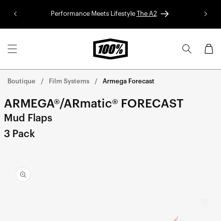
Aller au
Performance Meets Lifestyle
The A2
Colle
contenu
Panier
Boutique
Film Systems
Armega Forecast
ARMEGA®/ARmatic® FORECAST
Mud Flaps
3 Pack
Aller
directement
aux
informations
sur le
produit