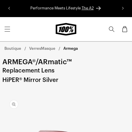
Aller au
Performance Meets Lifestyle
The A2
Colle
contenu
Panier
Boutique
VerresMasque
Armega
ARMEGA®/ARmatic™
Replacement Lens
HiPER® Mirror Silver
Aller
directement
aux
informations
sur le
produit