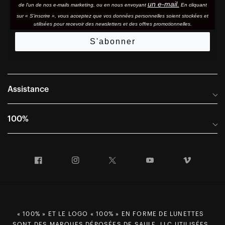
un e-mail.
de l'un de nos e-mails marketing, ou en nous envoyant
En cliquant
sur « S'inscrire », vous acceptez que vos données personnelles soient stockées et
utilisées pour recevoir des newsletters et des offres promotionnelles.
S'abonner
Assistance
Foire aux questions
100%
Manuels et guides des tailles
Distributeurs internationaux
Portail Retours et Garantie
Facebook
Instagram
Twitter
YouTube
Vimeo
Informations sur l'entreprise
Conditions générales de vente
Dernier appel avant le départ – Ski
Déclaration de conformité
Demandes relatives à la protection des données dans le cadre
« 100% » ET LE LOGO « 100% » EN FORME DE LUNETTES
du RGPD
SONT DES MARQUES DÉPOSÉES DE SAULE, LLC UTILISÉES