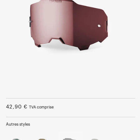
Ouvrir
le
média
Prix
42,90 €
TVA comprise
1
dans
normal
une
fenêtre
Autres styles
modale