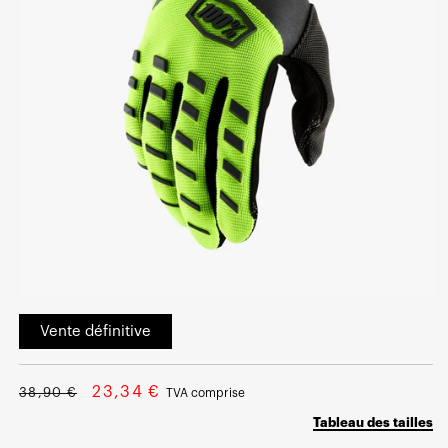
Ouvrir
le
Vente définitive
média
1
dans
une
Prix
Prix
fenêtre
23,34 €
38,90 €
TVA comprise
modale
normal
soldé
Tableau des tailles