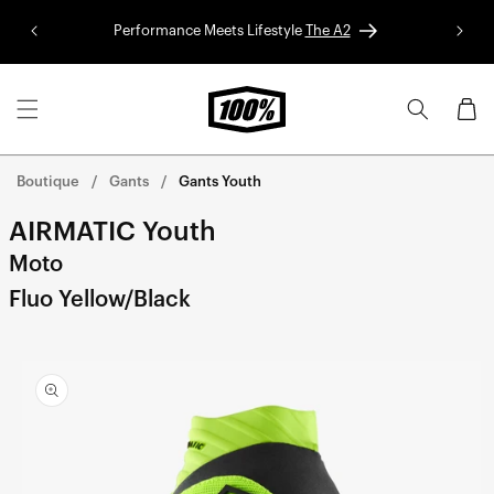
Aller au
Performance Meets Lifestyle
The A2
Colle
contenu
Panier
Boutique
Gants
Gants Youth
AIRMATIC Youth
Moto
Fluo Yellow/Black
Aller
directement
aux
informations
sur le
produit