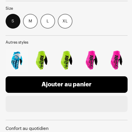
Size
S
M
L
XL
Autres styles
Ajouter au panier
Confort au quotidien