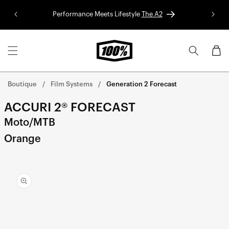
Aller au
Performance Meets Lifestyle
The A2
Colle
contenu
Panier
Boutique
Film Systems
Generation 2 Forecast
ACCURI 2® FORECAST
Moto/MTB
Orange
Aller
directement
aux
informations
sur le
produit