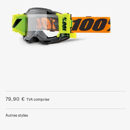
Ouvrir
le
média
Prix
79,90 €
TVA comprise
1
dans
normal
une
fenêtre
Autres styles
modale