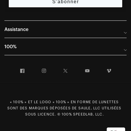
S'abonner
Assistance
Foire aux questions
100%
Manuels et guides des tailles
Distributeurs internationaux
Portail Retours et Garantie
Facebook
Instagram
Twitter
YouTube
Vimeo
Informations sur l'entreprise
Conditions générales de vente
Dernier appel avant le départ – Ski
Déclaration de conformité
Demandes relatives à la protection des données dans le cadre
« 100% » ET LE LOGO « 100% » EN FORME DE LUNETTES
du RGPD
SONT DES MARQUES DÉPOSÉES DE SAULE, LLC UTILISÉES
Droit de rétractation
SOUS LICENCE. © 100% SPEEDLAB, LLC.
Carrières