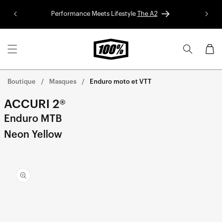
Aller au
Performance Meets Lifestyle
The A2
Colle
contenu
Panier
Boutique
Masques
Enduro moto et VTT
ACCURI 2®
Enduro MTB
Neon Yellow
Aller
directement
aux
informations
sur le
produit