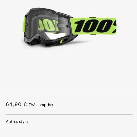
Ouvrir
le
média
Prix
64,90 €
TVA comprise
1
dans
normal
une
fenêtre
Autres styles
modale