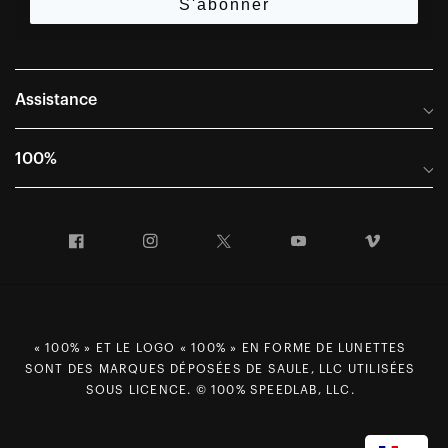
S'abonner
Assistance
Foire aux questions
100%
Manuels et guides des tailles
Distributeurs internationaux
Portail Retours et Garantie
Facebook
Instagram
Twitter
YouTube
Vimeo
Informations sur l'entreprise
Conditions générales de vente
Dernier appel avant le départ – Ski
Déclaration de conformité
Demandes relatives à la protection des données dans le cadre
« 100% » ET LE LOGO « 100% » EN FORME DE LUNETTES
du RGPD
SONT DES MARQUES DÉPOSÉES DE SAULE, LLC UTILISÉES
Droit de rétractation
SOUS LICENCE. © 100% SPEEDLAB, LLC.
Carrières