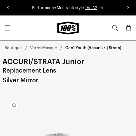
Aller au
Performance Meets Lifestyle
The A2
Co
contenu
Panier
Boutique
VerresMasque
Gen1 Youth (Accuri Jr. | Strata)
ACCURI/STRATA Junior
Replacement Lens
Silver Mirror
Aller
directement
aux
informations
sur le
produit