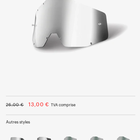
Ouvrir
le
média
Prix
Prix
13,00 €
26,00 €
TVA comprise
1
dans
normal
soldé
une
fenêtre
Autres styles
modale