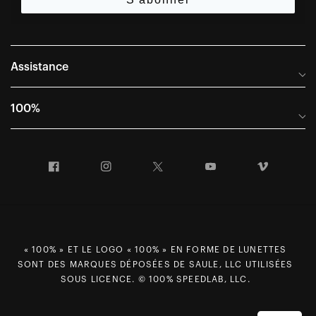
Assistance
Foire aux questions
100%
Manuels et guides des tailles
Distributeurs internationaux
Portail Retours et Garantie
Facebook
Instagram
Twitter
YouTube
Vimeo
Informations sur l'entreprise
Conditions générales de vente
Dernier appel avant le départ – Ski
Déclaration de conformité
Demandes relatives à la protection des données dans le cadre
du RGPD
« 100% » ET LE LOGO « 100% » EN FORME DE LUNETTES
SONT DES MARQUES DÉPOSÉES DE SAULE, LLC UTILISÉES
Droit de rétractation
SOUS LICENCE. © 100% SPEEDLAB, LLC.
Carrières
Plan du site