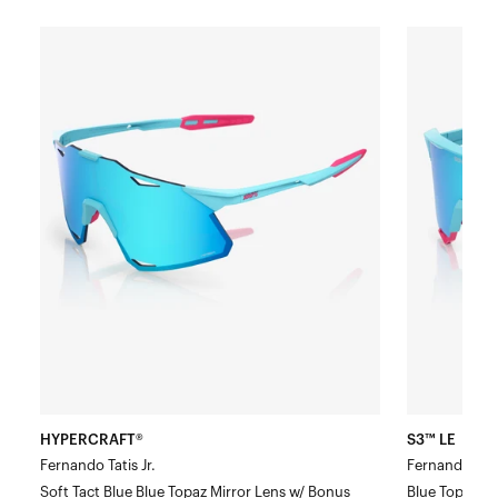
HYPERCRAFT®
S3™
Fernando
LE
Tatis
Fernando
Jr.
Tatís
Soft
Jr.
Tact
Blue
Bleu
Topaz
Topaze
Mirror
Bleue
Verre
Miroir
Verre
Verre
HiPER®
Corail
HYPERCRAFT®
S3™ LE
en
Fernando Tatis Jr.
Fernando Tatís
cadeau
Soft Tact Blue Blue Topaz Mirror Lens w/ Bonus
Blue Topaz Mi