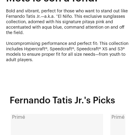
Bold and vibrant, perfect for those who want to stand out like
Fernando Tatis Jr.—a.k.a. “El Niño. This exclusive sunglasses
collection, adorned with his signature pitaya pink and
accentuated with aqua blue, command attention on and off
the field.
Uncompromising performance and perfect fit: This collection
includes Hypercraft®, Speedcraft®, Speedcraft® XS and S3®
models to ensure proper fit for all size needs—from youth to
adult players.
Fernando Tatis Jr.'s Picks
Primé
Primé
HYPERCRAFT®
HYPERCRAF
Verre
Gris
miroir
pierre