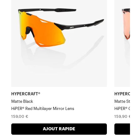
multicouche
mat
noir
HiPER®
mat
Corail
et
Verre
rouge
HiPER®
HYPERCRAFT®
HYPERCRAF
Matte Black
Matte Stone 
HiPER® Red Multilayer Mirror Lens
HiPER® Coral
Prix
Prix
159,00 €
159,90 €
normal
normal
AJOUT RAPIDE