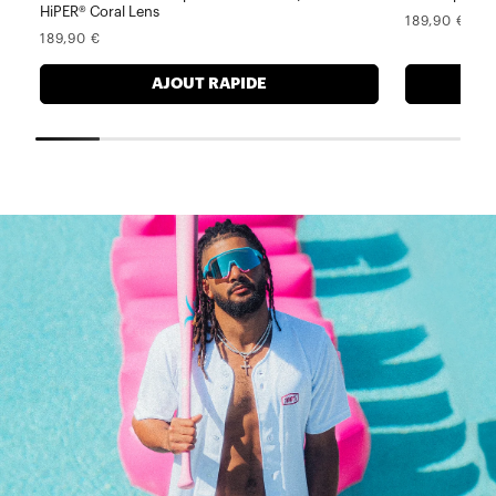
HiPER® Coral Lens
Prix
189,90 €
Prix
189,90 €
normal
normal
AJOUT RAPIDE