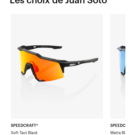
Les choix de Juan Soto
SPVerreEDCRAFT®
SPEEDCRAF
Soft
Verre
Tact
miroir
Noir
multicouch
HiPER®
noir
Rouge
mat
Miroir
et
multicouche
bleu
HiPER®
SPEEDCRAFT®
SPEEDCRAF
Soft Tact Black
Matte Black