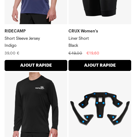
RIDECAMP
CRUX Women's
Short Sleeve Jersey
Liner Short
Indigo
Black
Prix
Regular
Sale
39,00 €
€49,00
€19,60
normal
price
price
AJOUT RAPIDE
AJOUT RAPIDE
AIRMATIC
Kit
Maillot
TRAJECTA
à
Noir
manches
foncé
longues
Noir