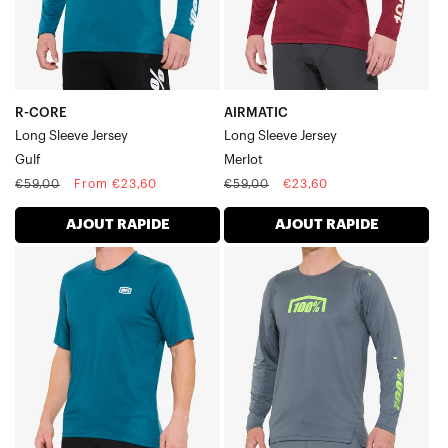
longues
longues
Gulf
Merlot
R-CORE
AIRMATIC
Long Sleeve Jersey
Long Sleeve Jersey
Gulf
Merlot
Regular
Sale
Regular
Sale
€59,00
From €23,60
€59,00
€23,60
price
price
price
price
AJOUT RAPIDE
AJOUT RAPIDE
AIRMATIC
R-
Maillot
CORE
à
Maillot
manches
à
courtes
manches
Gulf
longues,
gris