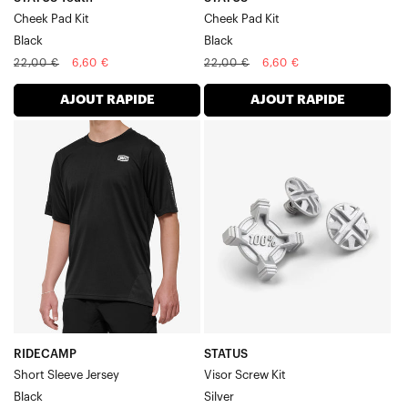
Cheek Pad Kit
Cheek Pad Kit
Black
Black
Prix
Prix
Prix
Prix
22,00 €
6,60 €
22,00 €
6,60 €
normal
soldé
normal
soldé
AJOUT RAPIDE
AJOUT RAPIDE
RIDECAMP
STATUS
Maillot
Kit
à
de
manches
vis
courtes
pour
Noir
visière
-
Argent
RIDECAMP
STATUS
Short Sleeve Jersey
Visor Screw Kit
Black
Silver