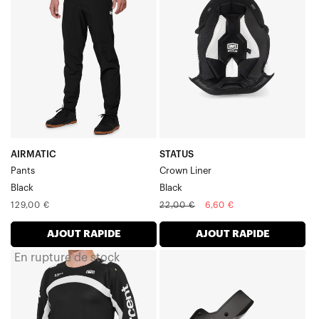
noir
Liner
Noir
AIRMATIC
STATUS
Pants
Crown Liner
Black
Black
Prix
Prix
Prix
129,00 €
22,00 €
6,60 €
normal
normal
soldé
AJOUT RAPIDE
AJOUT RAPIDE
En rupture de stock
R-
AIRCRAFT
CORE
2
LE
Coussinets
Maillot
de