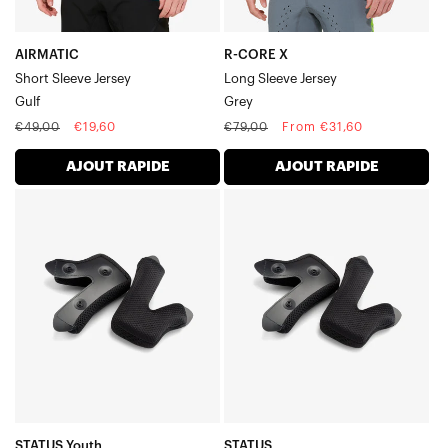
AIRMATIC
R-CORE X
Short Sleeve Jersey
Long Sleeve Jersey
Gulf
Grey
Regular
Sale
Regular
Sale
€49,00
€19,60
€79,00
From €31,60
price
price
price
price
AJOUT RAPIDE
AJOUT RAPIDE
STATUS
STATUS
Youth
Kit
Kit
de
de
coussinets
coussinets
de
de
joues
joues
-
-
Noir
Noir
STATUS Youth
STATUS