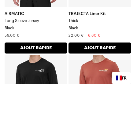
AIRMATIC
TRAJECTA Liner Kit
Long Sleeve Jersey
Thick
Black
Black
Prix
Prix
Prix
59,00 €
22,00 €
6,60 €
normal
normal
soldé
AJOUT RAPIDE
AJOUT RAPIDE
AIRMATIC
AIRMATIC
T-
Maillot
shirt
à
FR
à
manches
manches
longues
courtes,
Cardinal
noir
AIRMATIC
AIRMATIC