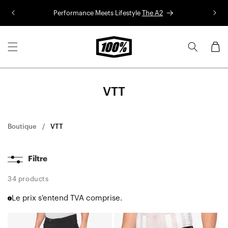
Aller au
Performance Meets Lifestyle
The A2
Co
contenu
Panier
VTT
Boutique
VTT
Filtre
34 products
Le prix s'entend TVA comprise.
HYDROMATIC
CRUX