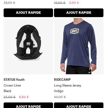
Prix
Prix
Prix
39,00 €
10,00 €
3,00 €
normal
normal
soldé
AJOUT RAPIDE
AJOUT RAPIDE
STATUS
RIDECAMP
Youth
Maillot
Crown
à
Liner
manches
Noir
longues
Indigo
STATUS Youth
RIDECAMP
Crown Liner
Long Sleeve Jersey
Black
Indigo
Prix
Prix
Prix
22,00 €
6,60 €
44,00 €
normal
soldé
normal
AJOUT RAPIDE
AJOUT RAPIDE