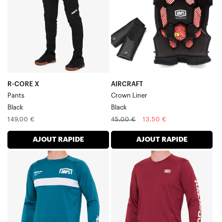
noir
Noir
R-CORE X
AIRCRAFT
Pants
Crown Liner
Black
Black
Prix
Prix
Prix
149,00 €
45,00 €
13,50 €
normal
normal
soldé
AJOUT RAPIDE
AJOUT RAPIDE
R-
AIRMATIC
CORE
T-
Maillot
shirt
à
à
manches
manches