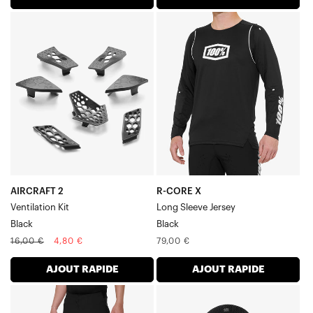
AVION
R-
2
CORE
Kit
Maillot
de
à
ventilation
manches
Noir
longues
Noir
AIRCRAFT 2
R-CORE X
Ventilation Kit
Long Sleeve Jersey
Black
Black
Prix
Prix
Prix
16,00 €
4,80 €
79,00 €
normal
soldé
normal
AJOUT RAPIDE
AJOUT RAPIDE
AIRMATIC
STATUS
Pantalon
Crown