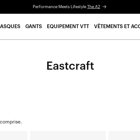
Performance Meets Lifestyle
The A2
ASQUES
GANTS
EQUIPEMENT VTT
VÊTEMENTS ET AC
Eastcraft
 comprise.
EASTCRAFT™
EASTCRAFT™