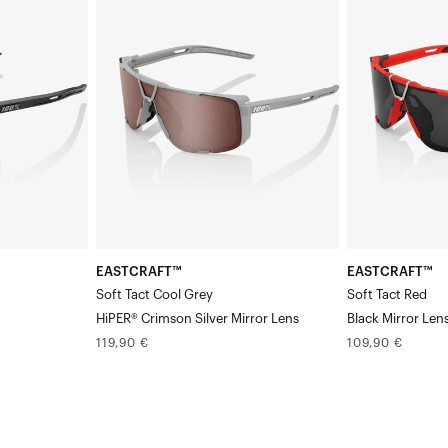
Soft
Soft
Tact
Tact
Cool
Rouge-
Grey
Noir
HiPER®
Miroir
Crimson
Verre
Silver
Mirror
Verre
EASTCRAFT™
EASTCRAFT™
Soft Tact Cool Grey
Soft Tact Red
HiPER® Crimson Silver Mirror Lens
Black Mirror Len
Prix
Prix
119,90 €
109,90 €
normal
normal