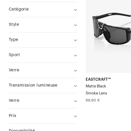
Noir
Catégorie
mat
Verre
Style
Type
Sport
Verre
EASTCRAFT™
Transmission lumineuse
Matte Black
Smoke Lens
Prix
99,90 €
Verre
normal
Prix