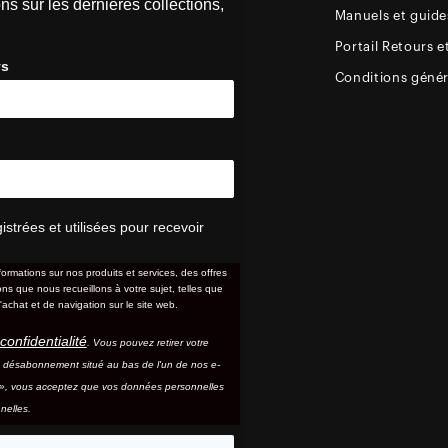
ns sur les dernières collections,
Manuels et guides
Portail Retours e
ys
Conditions génér
trées et utilisées pour recevoir
formations sur nos produits et services, des offres
s que nous recueillons à votre sujet, telles que
'achat et de navigation sur le site web.
confidentialité
. Vous pouvez retirer votre
e désabonnement situé au bas de l'un de nos e-
e », vous acceptez que vos données personnelles
nelles.