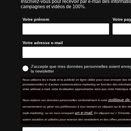
Inscrivez-vous pour recevoir par e-mail des informatio
campagnes et vidéos de 100%.
Votre prénom
Votre pa
Votre adresse e-mail
J'accepte que mes données personnelles soient enregis
la newsletter
Nous utilisons les e-mails et la publicité en ligne ciblée pour vous envoyer des in
promotionnelles et d'autres communications marketing en fonction des information
votre adresse e-mail, votre localisation approximative ainsi que votre historique d
politique de 
Nous traitons vos données personnelles conformément à notre
consentement ou gérer vos préférences à tout moment en cliquant sur le lien d
un e-mail.
mails marketing, ou en nous envoyant
En cliquant sur « S'inscrir
soient stockées et utilisées pour recevoir des newsletters et des offres promotion