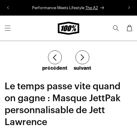
Aller au
Performance Meets Lifestyle
The A2
Co
contenu
Panier
Article
Article
précédent
suivant
Le temps passe vite quand
on gagne : Masque JettPak
personnalisable de Jett
Lawrence