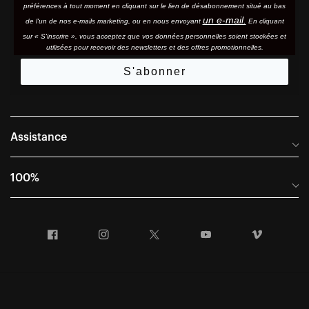
préférences à tout moment en cliquant sur le lien de désabonnement situé au bas
un e-mail.
de l'un de nos e-mails marketing, ou en nous envoyant
En cliquant
sur « S'inscrire », vous acceptez que vos données personnelles soient stockées et
utilisées pour recevoir des newsletters et des offres promotionnelles.
S'abonner
Assistance
Foire aux questions
100%
Manuels et guides des tailles
Distributeurs internationaux
Portail Retours et Garantie
Facebook
Instagram
Twitter
YouTube
Vimeo
Informations sur l'entreprise
Conditions générales de vente
Dernier appel avant le départ – Ski
Déclaration de conformité
Demandes relatives à la protection des données dans le cadre