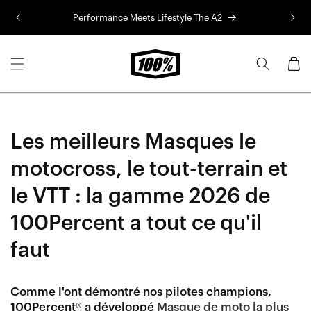
Aller au
Performance Meets Lifestyle
The A2
Co
contenu
Panier
Les meilleurs Masques le
motocross, le tout-terrain et
le VTT : la gamme 2026 de
100Percent a tout ce qu'il
faut
Comme l'ont démontré nos pilotes champions,
100Percent® a développé
Masque de moto la plus