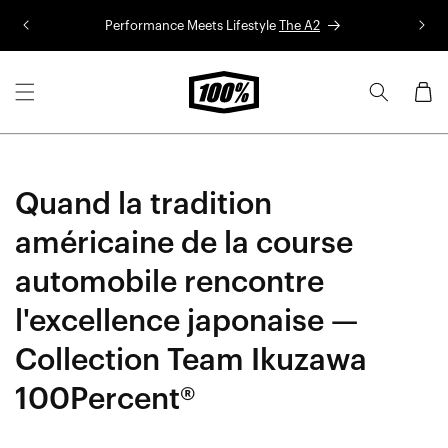
Aller au
Performance Meets Lifestyle
The A2
Co
contenu
Panier
Quand la tradition
américaine de la course
automobile rencontre
l'excellence japonaise —
Collection Team Ikuzawa
100Percent®