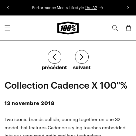
Aller au
Performance Meets Lifestyle
The A2
Co
contenu
Panier
Article
Article
précédent
suivant
Collection Cadence X 100 %
13 novembre 2018
Two iconic brands collide, coming together on one S2
model that features Cadence styling touches embedded