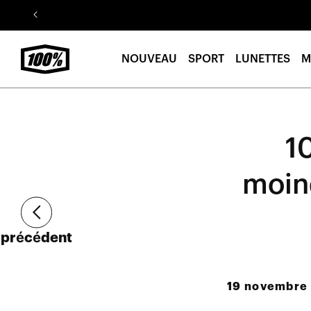
Aller au
contenu
NOUVEAU
SPORT
LUNETTES
M
10
moind
Article
précédent
19 novembre