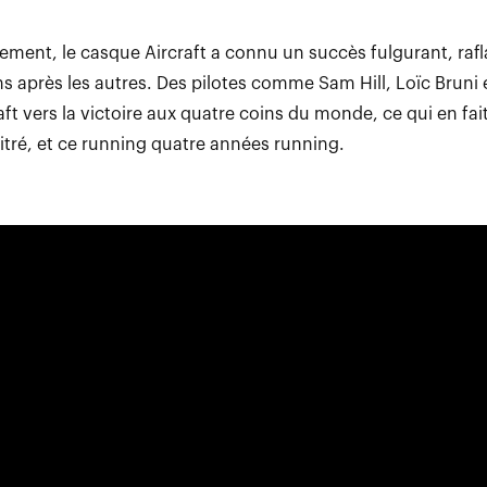
ment, le casque Aircraft a connu un succès fulgurant, rafla
s après les autres. Des pilotes comme Sam Hill, Loïc Bruni e
raft vers la victoire aux quatre coins du monde, ce qui en fai
 titré, et ce running quatre années running.