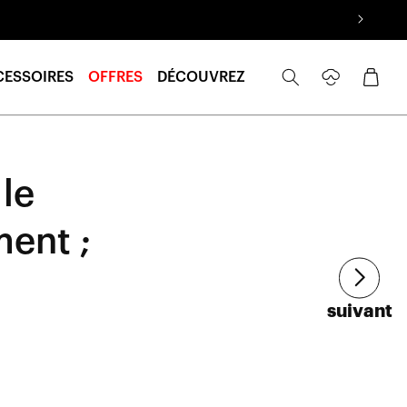
Se
Panier
CESSOIRES
OFFRES
DÉCOUVREZ
connecter
 le
ment ;
Article
suivant