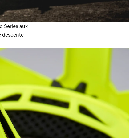
ld Series aux
e descente