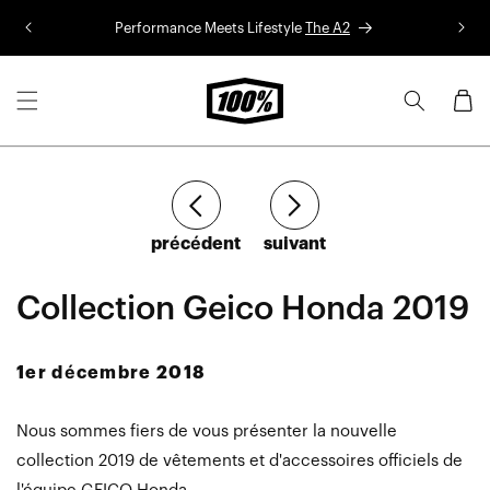
Aller au
Performance Meets Lifestyle
The A2
Co
contenu
Panier
Article
Article
précédent
suivant
Collection Geico Honda 2019
1er décembre 2018
Nous sommes fiers de vous présenter la nouvelle
collection 2019 de vêtements et d'accessoires officiels de