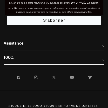
un e-mail.
de l'un de nos e-mails marketing, ou en nous envoyant
En cliquant
sur « S'inscrire », vous acceptez que vos données personnelles soient stockées et
utilisées pour recevoir des newsletters et des offres promotionnelles.
S'abonner
Assistance
Foire aux questions
100%
Manuels et guides des tailles
Distributeurs internationaux
Portail Retours et Garantie
Facebook
Instagram
Twitter
YouTube
Vimeo
Informations sur l'entreprise
Conditions générales de vente
Dernier appel avant le départ – Ski
Déclaration de conformité
Demandes relatives à la protection des données dans le cadre
du RGPD
« 100% » ET LE LOGO « 100% » EN FORME DE LUNETTES