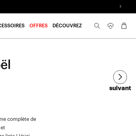
Se
Panier
CESSOIRES
OFFRES
DÉCOUVREZ
connecter
ël
Article
suivant
amme complète de
 et