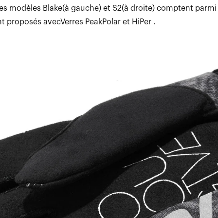
 Les modèles Blake(à gauche) et S2(à droite) comptent parmi 
nt proposés avecVerres PeakPolar et HiPer .