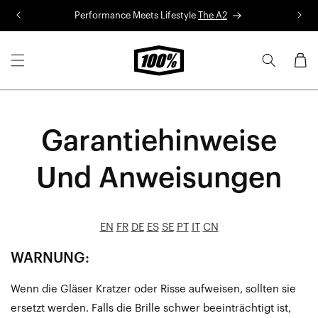
Skip to
Performance Meets Lifestyle
The A2
R
content
Cart
Garantiehinweise
Und Anweisungen
EN
FR
DE
ES
SE
PT
IT
CN
WARNUNG:
Wenn die Gläser Kratzer oder Risse aufweisen, sollten sie
ersetzt werden. Falls die Brille schwer beeinträchtigt ist,