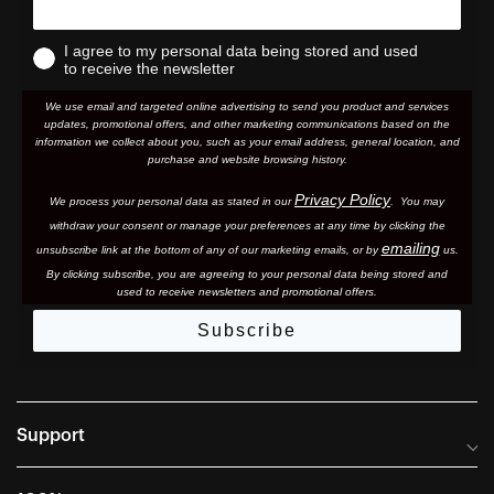
I agree to my personal data being stored and used
to receive the newsletter
We use email and targeted online advertising to send you product and services
updates, promotional offers, and other marketing communications based on the
information we collect about you, such as your email address, general location, and
purchase and website browsing history.
Privacy Policy
We process your personal data as stated in our
. You may
withdraw your consent or manage your preferences at any time by clicking the
emailing
unsubscribe link at the bottom of any of our marketing email
s, or by
us.
By clicking subscribe, you are agreeing to your personal data being stored and
used to receive newsletters and promotional offers.
Subscribe
Support
Frequently Asked Questions