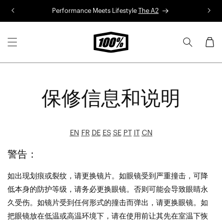
Skip to
Performance Meets Lifestyle
The A2
R
content
Cart
保修信息和说明
EN
FR
DE
ES
SE
PT
IT
CN
警告：
如出现划痕或裂纹，请更换镜片。如眼镜受到严重撞击，可降
低本身的防护等级，请务必更换眼镜。否则可能会导致眼睛永
久受伤。如镜片受到任何形式的撞击而弹出，请更换眼镜。如
把眼镜放在低温或高温环境下，请在使用前让其先在室温下恢