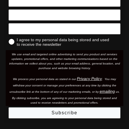
I agree to my personal data being stored and used
to receive the newsletter
We use email and targeted online advertising to send you product and services
updates, promotional offers, and other marketing communications based on the
information we collect about you, such as your email address, general location, and
purchase and website browsing history.
Privacy Policy
We process your personal data as stated in our
. You may
withdraw your consent or manage your preferences at any time by clicking the
emailing
unsubscribe link at the bottom of any of our marketing email
s, or by
us.
By clicking subscribe, you are agreeing to your personal data being stored and
used to receive newsletters and promotional offers.
Subscribe