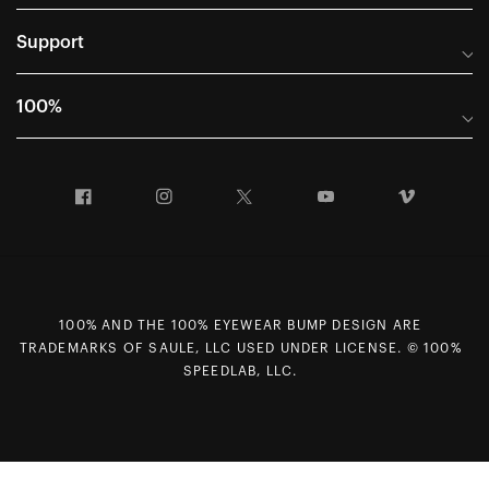
Support
Frequently Asked Questions
100%
Manuals and Size Guides
International Distributors
Returns and Warranty Portal
Facebook
Instagram
Twitter
YouTube
Vimeo
Company Info
Terms of Sale
First Chair Last Call - Snow Demos
Declaration of Conformity
GDPR Privacy Requests
100% AND THE 100% EYEWEAR BUMP DESIGN ARE
Right of Withdrawal
TRADEMARKS OF SAULE, LLC USED UNDER LICENSE. © 100%
Careers
SPEEDLAB, LLC.
Sitemap
Contact Us