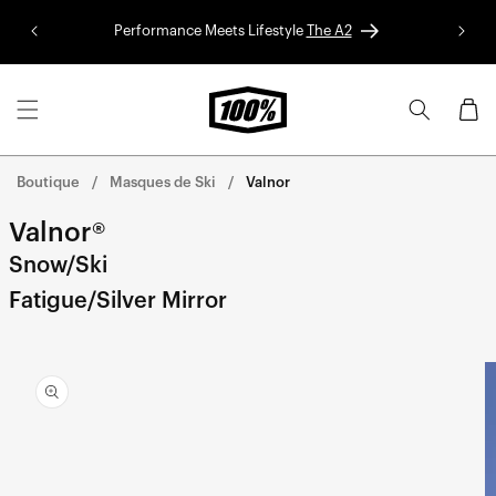
Aller au
Performance Meets Lifestyle
The A2
Colle
contenu
Panier
Boutique
Masques de Ski
Valnor
Valnor®
Snow/Ski
Fatigue/Silver Mirror
Aller
directement
aux
informations
sur le
produit