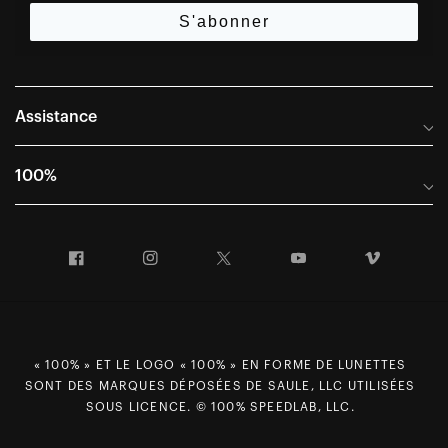
S'abonner
Assistance
Foire aux questions
100%
Manuels et guides des tailles
Distributeurs internationaux
Portail Retours et Garantie
Facebook
Instagram
Twitter
YouTube
Vimeo
Informations sur l'entreprise
Conditions générales de vente
Dernier appel avant le départ – Ski
Déclaration de conformité
Demandes relatives à la protection des données dans le cadre
« 100% » ET LE LOGO « 100% » EN FORME DE LUNETTES
du RGPD
SONT DES MARQUES DÉPOSÉES DE SAULE, LLC UTILISÉES
Droit de rétractation
SOUS LICENCE. © 100% SPEEDLAB, LLC.
Carrières