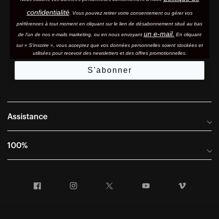
confidentialité
. Vous pouvez retirer votre consentement ou gérer vos
préférences à tout moment en cliquant sur le lien de désabonnement situé au bas
un e-mail.
de l'un de nos e-mails marketing, ou en nous envoyant
En cliquant
sur « S'inscrire », vous acceptez que vos données personnelles soient stockées et
utilisées pour recevoir des newsletters et des offres promotionnelles.
S'abonner
Assistance
Foire aux questions
100%
Manuels et guides des tailles
Distributeurs internationaux
Portail Retours et Garantie
Facebook
Instagram
Twitter
YouTube
Vimeo
Informations sur l'entreprise
Conditions générales de vente
Dernier appel avant le départ – Ski
Déclaration de conformité