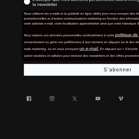
la newsletter
Nous utilisons les e-mails et la publicité en ligne ciblée pour vous envoyer des in
promotionnelles et d'autres communications marketing en fonction des information
votre adresse e-mail, votre localisation approximative ainsi que votre historique d
politique de 
Nous traitons vos données personnelles conformément à notre
consentement ou gérer vos préférences à tout moment en cliquant sur le lien d
un e-mail.
mails marketing, ou en nous envoyant
En cliquant sur « S'inscrir
soient stockées et utilisées pour recevoir des newsletters et des offres promotion
S'abonner
Facebook
Instagram
Twitter
YouTube
Vim