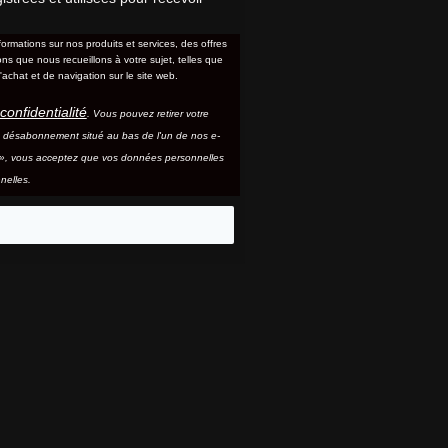
formations sur nos produits et services, des offres
s que nous recueillons à votre sujet, telles que
'achat et de navigation sur le site web.
confidentialité
. Vous pouvez retirer votre
e désabonnement situé au bas de l'un de nos e-
e », vous acceptez que vos données personnelles
nelles.
eo