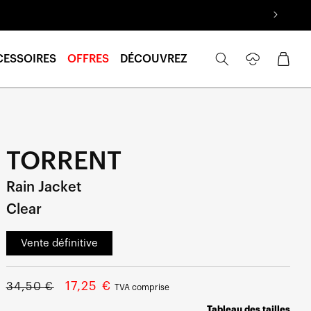
Se
Panier
CESSOIRES
OFFRES
DÉCOUVREZ
connecter
TORRENT
Rain Jacket
Clear
Vente définitive
Prix
Prix
17,25 €
34,50 €
TVA comprise
normal
soldé
Tableau des tailles