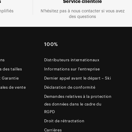
s
Service clientèle
plifiés
N'hésitez pas à nous contacter si vous avez
des questions
E
100%
ons
Distributeurs internationaux
 des tailles
Informations sur l'entreprise
t Garantie
Dernier appel avant le départ – Ski
ales de vente
Déclaration de conformité
Demandes relatives à la protection
des données dans le cadre du
RGPD
Droit de rétractation
Carrières