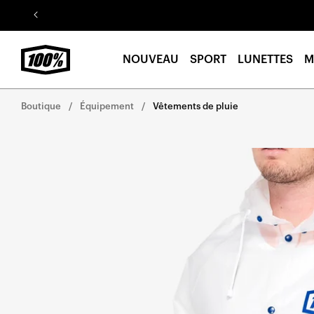
Aller au
contenu
NOUVEAU
SPORT
LUNETTES
M
Boutique
Équipement
Vêtements de pluie
Aller
directement
aux
informations
sur le
produit