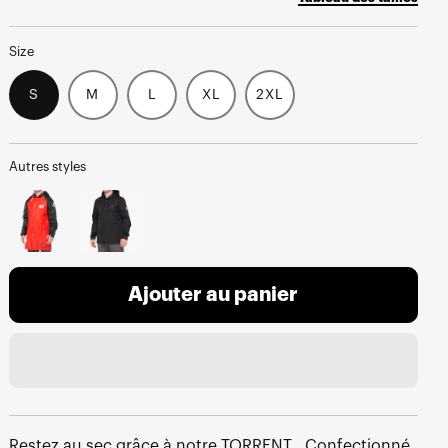
Size
S
M
L
XL
2XL
Autres styles
Ajouter au panier
Restez au sec grâce à notre TORRENT . Confectionné