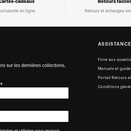
Cartes-cadeaux
Retours facile
xclusivité en ligne
Retours et échanges sim
ASSISTANC
Foire aux questi
ns sur les dernières collections,
Manuels et guides
Portail Retours e
ys
Conditions génér
trées et utilisées pour recevoir