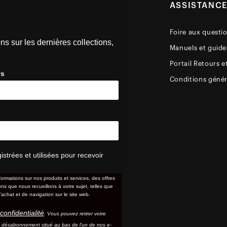
ASSISTANC
Foire aux questi
ns sur les dernières collections,
Manuels et guides
Portail Retours e
ys
Conditions génér
trées et utilisées pour recevoir
formations sur nos produits et services, des offres
s que nous recueillons à votre sujet, telles que
'achat et de navigation sur le site web.
confidentialité
. Vous pouvez retirer votre
e désabonnement situé au bas de l'un de nos e-