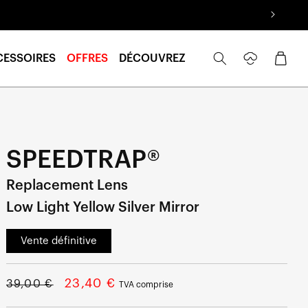
Se
Panier
CESSOIRES
OFFRES
DÉCOUVREZ
connecter
SPEEDTRAP®
Replacement Lens
Low Light Yellow Silver Mirror
Vente définitive
Prix
Prix
23,40 €
39,00 €
TVA comprise
normal
soldé