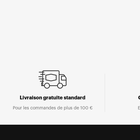
Ouvrir
le
média
1
dans
une
fenêtre
modale
Livraison gratuite standard
Pour les commandes de plus de 100 €
E