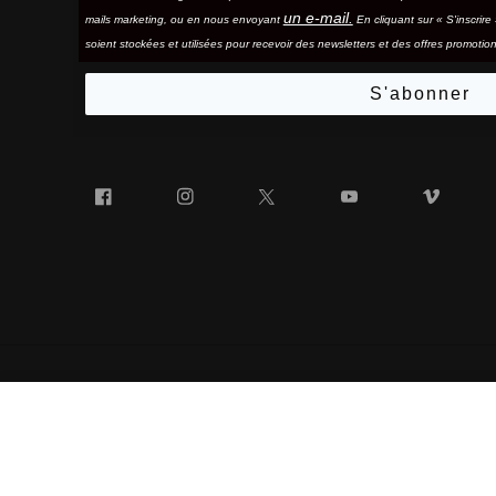
un e-mail.
mails marketing, ou en nous envoyant
En cliquant sur « S'inscrir
soient stockées et utilisées pour recevoir des newsletters et des offres promotion
S'abonner
Facebook
Instagram
Twitter
YouTube
Vim
SPEEDTRAP®
« 100% » ET LE LOGO « 100% » EN FORME DE LUNETTES