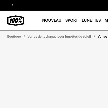
Aller au
contenu
NOUVEAU
SPORT
LUNETTES
M
Boutique
Verres de rechange pour lunettes de soleil
Verres
Aller
directement
aux
informations
sur le
produit