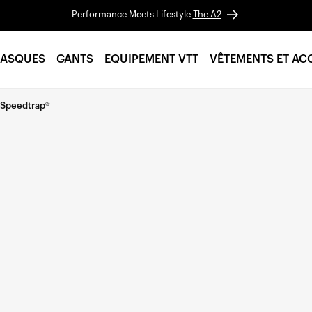
Performance Meets Lifestyle
The A2
ASQUES
GANTS
EQUIPEMENT VTT
VÊTEMENTS ET AC
 Speedtrap®