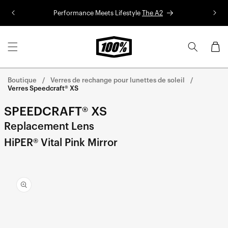
Aller au
Performance Meets Lifestyle
The A2
Co
contenu
Panier
Boutique
Verres de rechange pour lunettes de soleil
Verres Speedcraft® XS
SPEEDCRAFT® XS
Replacement Lens
HiPER® Vital Pink Mirror
Aller
directement
aux
informations
sur le
produit