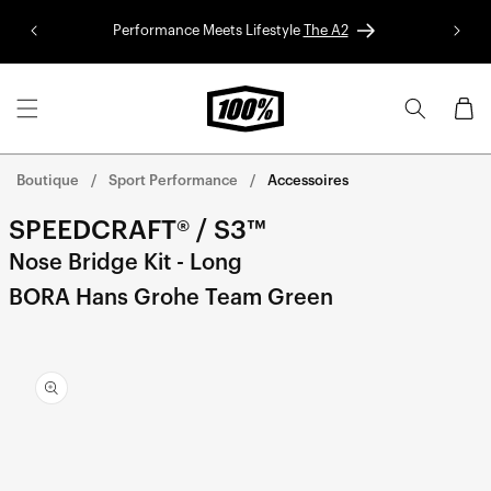
Aller au
Performance Meets Lifestyle
The A2
Colle
contenu
Panier
Boutique
Sport Performance
Accessoires
SPEEDCRAFT® / S3™
Nose Bridge Kit - Long
BORA Hans Grohe Team Green
Aller
directement
aux
informations
sur le
produit