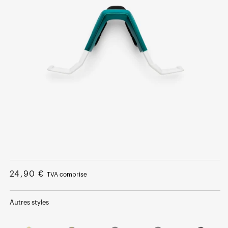
Ouvrir
le
média
Prix
24,90 €
TVA comprise
1
dans
normal
une
fenêtre
Autres styles
modale