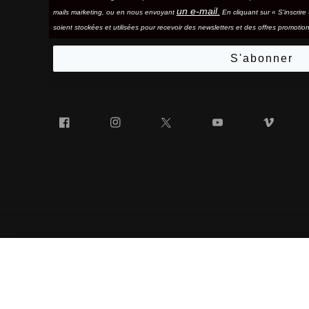
un e-mail.
mails marketing, ou en nous envoyant
En cliquant sur « S'inscrir
soient stockées et utilisées pour recevoir des newsletters et des offres promotion
S'abonner
Facebook
Instagram
Twitter
YouTube
Vim
Verre de rechange po
« 100% » ET LE LOGO « 100% » EN FORME DE LUNETTES