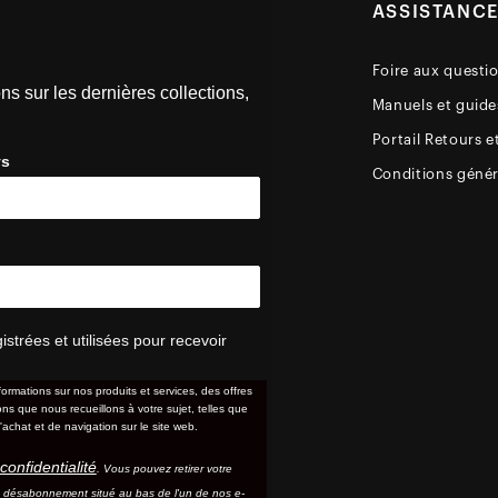
ASSISTANC
Foire aux questi
ns sur les dernières collections,
Manuels et guides
Portail Retours e
ys
Conditions génér
trées et utilisées pour recevoir
formations sur nos produits et services, des offres
s que nous recueillons à votre sujet, telles que
'achat et de navigation sur le site web.
confidentialité
. Vous pouvez retirer votre
e désabonnement situé au bas de l'un de nos e-