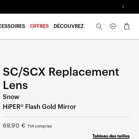
Se
Panier
CESSOIRES
OFFRES
DÉCOUVREZ
connecter
SC/SCX Replacement
Lens
Snow
HiPER® Flash Gold Mirror
Prix
69,90 €
TVA comprise
normal
Tableau des tailles