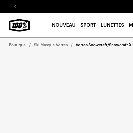
Aller au
contenu
NOUVEAU
SPORT
LUNETTES
M
Boutique
Ski Masque Verres
Verres Snowcraft/Snowcraft X
Aller
directement
aux
informations
sur le
produit