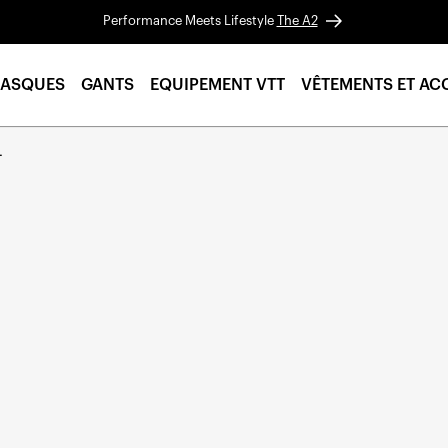
Performance Meets Lifestyle
The A2
ASQUES
GANTS
EQUIPEMENT VTT
VÊTEMENTS ET AC
L