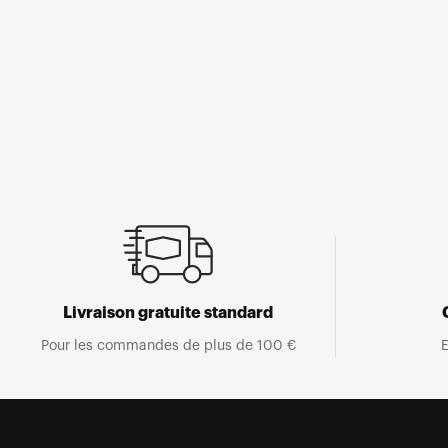
Ouvrir
le
média
1
dans
une
fenêtre
modale
Livraison gratuite standard
Pour les commandes de plus de 100 €
E