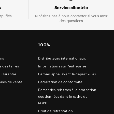
s
Service clientèle
plifiés
N'hésitez pas à nous contacter si vous avez
des questions
E
100%
ons
Distributeurs internationaux
 des tailles
Informations sur l'entreprise
t Garantie
Dernier appel avant le départ – Ski
ales de vente
Déclaration de conformité
Demandes relatives à la protection
des données dans le cadre du
RGPD
Droit de rétractation