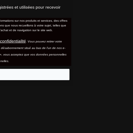
trées et utilisées pour recevoir
formations sur nos produits et services, des offres
s que nous recueillons à votre sujet, telles que
'achat et de navigation sur le site web.
confidentialité
. Vous pouvez retirer votre
e désabonnement situé au bas de l'un de nos e-
e », vous acceptez que vos données personnelles
nelles.
eo