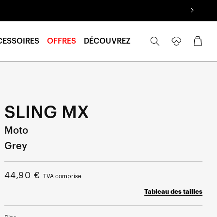
Se
Panier
CESSOIRES
OFFRES
DÉCOUVREZ
connecter
SLING MX
Moto
Grey
Prix
44,90 €
TVA comprise
normal
Tableau des tailles