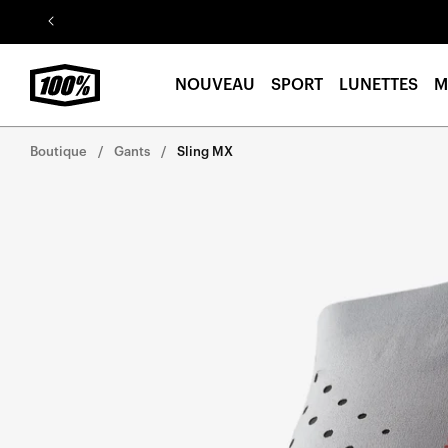
Aller au
contenu
NOUVEAU
SPORT
LUNETTES
M
Boutique
Gants
Sling MX
Aller
directement
aux
informations
sur le
produit