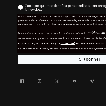
J'accepte que mes données personnelles soient enregis
la newsletter
Nous utilisons les e-mails et la publicité en ligne ciblée pour vous envoyer des in
promotionnelles et d'autres communications marketing en fonction des information
votre adresse e-mail, votre localisation approximative ainsi que votre historique d
politique de 
Nous traitons vos données personnelles conformément à notre
consentement ou gérer vos préférences à tout moment en cliquant sur le lien d
un e-mail.
mails marketing, ou en nous envoyant
En cliquant sur « S'inscrir
soient stockées et utilisées pour recevoir des newsletters et des offres promotion
S'abonner
Facebook
Instagram
Twitter
YouTube
Vim