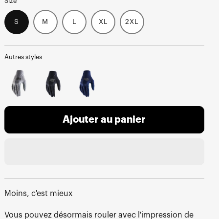
Size
S
M
L
XL
2XL
Autres styles
Ajouter au panier
Moins, c'est mieux
Vous pouvez désormais rouler avec l'impression de