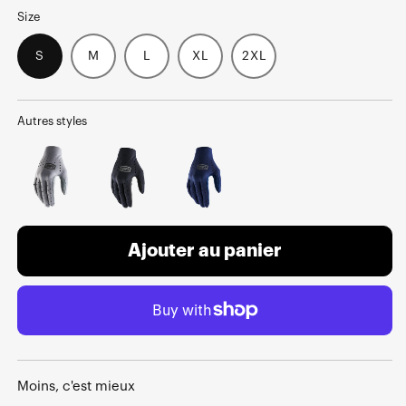
Size
S
M
L
XL
2XL
Autres styles
Ajouter au panier
Moins, c'est mieux