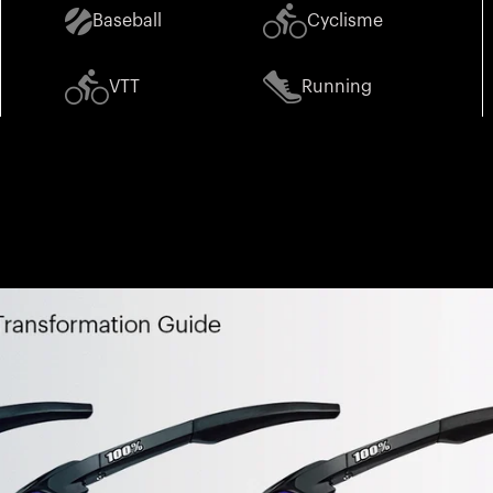
Baseball
Cyclisme
VTT
Running