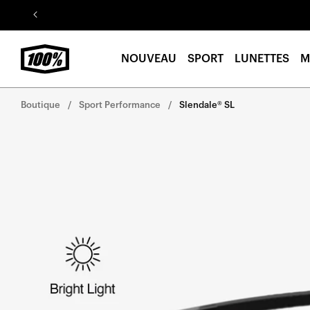
Aller au
contenu
NOUVEAU
SPORT
LUNETTES
M
Boutique
Sport Performance
Slendale® SL
Aller
directement
aux
informations
sur le
produit