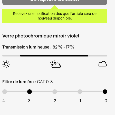
Recevez une notification dès que l'article sera de
nouveau disponible.
Verre photochromique miroir violet
Transmission lumineuse :
82 % - 17 %
Filtre de lumière :
CAT 0-3
4
3
2
1
0