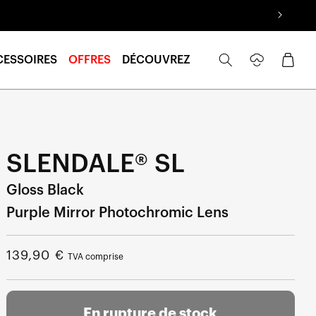
Se
Panier
CESSOIRES
OFFRES
DÉCOUVREZ
connecter
SLENDALE® SL
Gloss Black
Purple Mirror Photochromic Lens
Prix
139,90 €
TVA comprise
normal
En rupture de stock