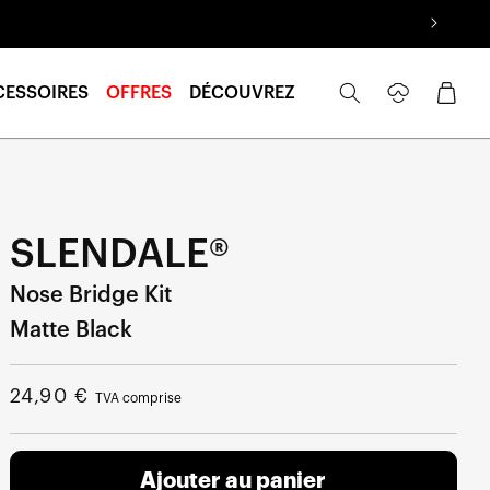
Se
Panier
CESSOIRES
OFFRES
DÉCOUVREZ
connecter
SLENDALE®
Nose Bridge Kit
Matte Black
Prix
24,90 €
TVA comprise
normal
Ajouter au panier