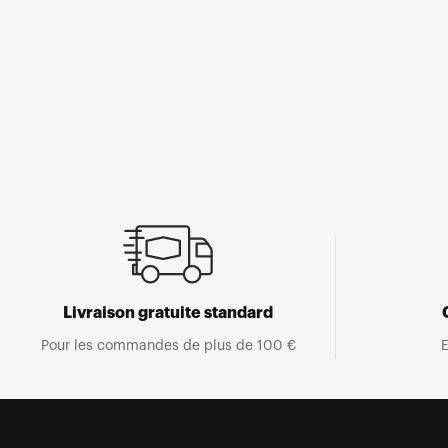
Ouvrir
le
média
1
dans
une
fenêtre
modale
Livraison gratuite standard
Pour les commandes de plus de 100 €
E