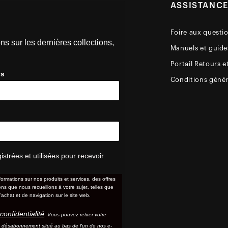
ASSISTANC
Foire aux questi
ns sur les dernières collections,
Manuels et guides
Portail Retours e
ys
Conditions génér
trées et utilisées pour recevoir
formations sur nos produits et services, des offres
s que nous recueillons à votre sujet, telles que
'achat et de navigation sur le site web.
confidentialité
. Vous pouvez retirer votre
e désabonnement situé au bas de l'un de nos e-