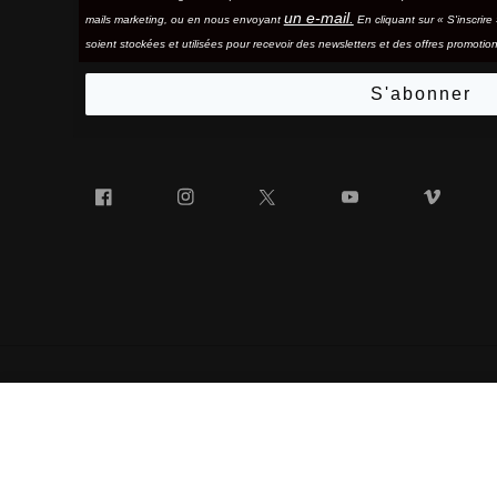
un e-mail.
mails marketing, ou en nous envoyant
En cliquant sur « S'inscrir
soient stockées et utilisées pour recevoir des newsletters et des offres promotion
S'abonner
Facebook
Instagram
Twitter
YouTube
Vim
SLENDALE®
« 100% » ET LE LOGO « 100% » EN FORME DE LUNETTES