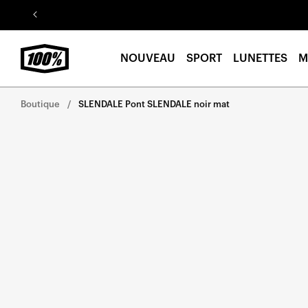
Aller au
contenu
NOUVEAU
SPORT
LUNETTES
M
Boutique
SLENDALE Pont SLENDALE noir mat
Aller
directement
aux
informations
sur le
produit